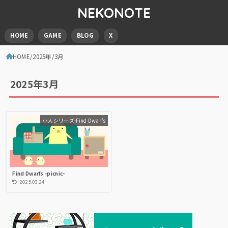
NEKONOTE
HOME
GAME
BLOG
X
HOME
2025年
3月
2025年3月
小人シリーズ-Find Dwarfs
Find Dwarfs -picnic-
2025.03.24