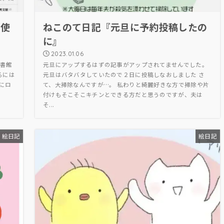
で使
ねこのて日記『元旦に予約投稿したの
に』
2023.01.06
書館
元旦にアップするはずの記事がアップされてませんでした｡
るには
元旦はバタバタしていたので２日に投稿しなおしました さ
にロ
て、大掃除なんですが…。 私わりと綺麗好きな方で掃除や片
付けもそこそこキチンとできる方だと思うのですが、夫は
そ...
絵日記
絵日記