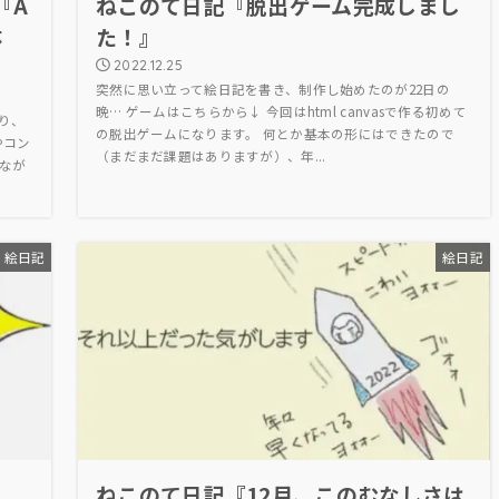
『A
ねこのて日記『脱出ゲーム完成しまし
体
た！』
2022.12.25
突然に思い立って絵日記を書き、制作し始めたのが22日の
晩… ゲームはこちらから↓ 今回はhtml canvasで作る初めて
わり、
の脱出ゲームになります。 何とか基本の形にはできたので
やコン
（まだまだ課題はありますが）、年...
なが
絵日記
絵日記
』
ねこのて日記『12月、このむなしさは