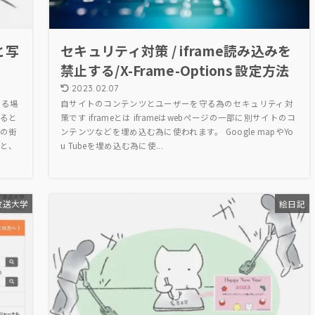
と写
セキュリティ対策 / iframe読み込みを
禁止する/X-Frame-Options 設定方法
2023.02.07
きる場
自サイトのコンテンツとユーザーを守る為のセキュリティ対
ると
策です iframeとは iframeはwebページの一部に別サイトのコ
の街
ンテンツなどを埋め込む為に使われます。 Google mapやYo
と、
u Tubeを埋め込む為に使...
放送大学
絵日記