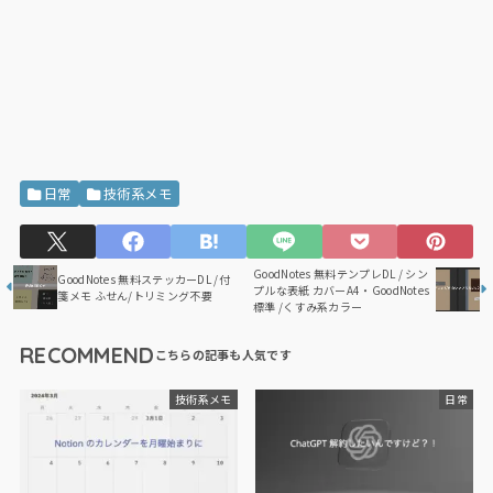
日常
技術系メモ
GoodNotes 無料テンプレDL / シン
GoodNotes 無料ステッカーDL /付
プルな表紙 カバーA4・GoodNotes
箋メモ ふせん/トリミング不要
標準 /くすみ系カラー
RECOMMEND
技術系メモ
日常