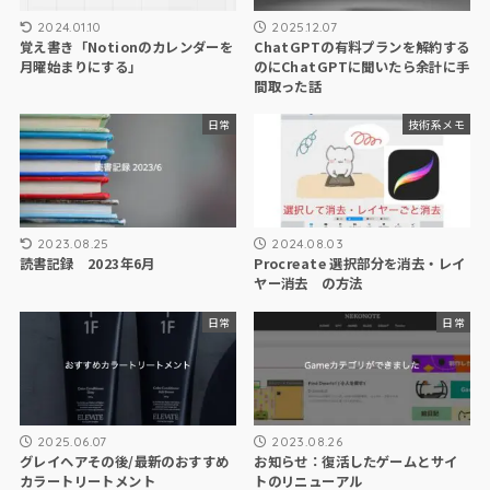
2024.01.10
2025.12.07
覚え書き「Notionのカレンダーを
ChatGPTの有料プランを解約する
月曜始まりにする」
のにChatGPTに聞いたら余計に手
間取った話
日常
技術系メモ
2023.08.25
2024.08.03
読書記録 2023年6月
Procreate 選択部分を消去・レイ
ヤー消去 の方法
日常
日常
2025.06.07
2023.08.26
グレイヘアその後/最新のおすすめ
お知らせ：復活したゲームとサイ
カラートリートメント
トのリニューアル