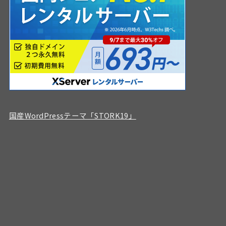
国産WordPressテーマ「STORK19」