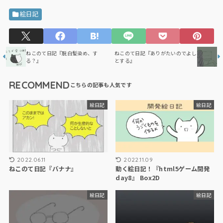
絵日記
ねこのて日記『脱白髪染め、す
ねこのて日記『ありがたいのでよし
る？』
とする』
RECOMMEND
絵日記
絵日記
2022.06.11
2022.11.09
ねこのて日記『バナナ』
動く絵日記！『html5ゲーム開発
day8』 Box2D
絵日記
絵日記