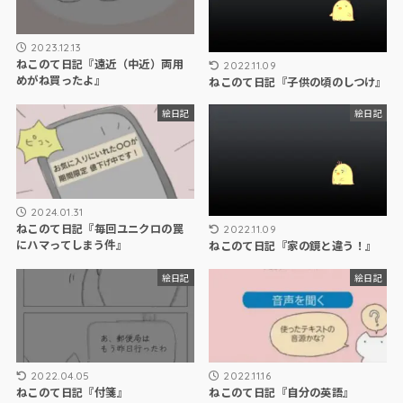
2023.12.13
ねこのて日記『遠近（中近）両用
2022.11.09
めがね買ったよ』
ねこのて日記『子供の頃のしつけ』
絵日記
絵日記
2024.01.31
ねこのて日記『毎回ユニクロの罠
2022.11.09
にハマってしまう件』
ねこのて日記『家の鏡と違う！』
絵日記
絵日記
2022.04.05
2022.11.16
ねこのて日記『付箋』
ねこのて日記『自分の英語』