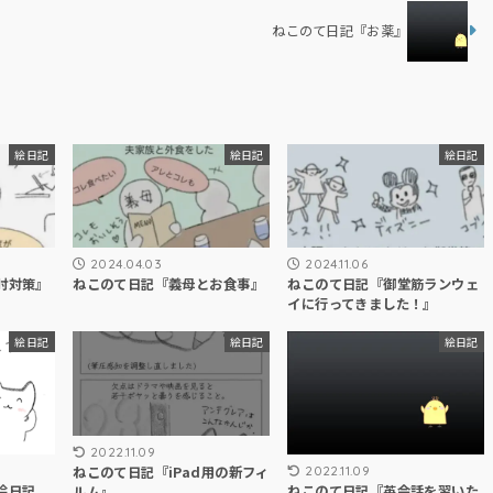
ねこのて日記『お薬』
絵日記
絵日記
絵日記
2024.04.03
2024.11.06
肘対策』
ねこのて日記『義母とお食事』
ねこのて日記『御堂筋ランウェ
イに行ってきました！』
絵日記
絵日記
絵日記
2022.11.09
ねこのて日記『iPad用の新フィ
2022.11.09
絵日記
ねこのて日記『英会話を習いた
ルム』