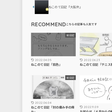
ねこのて日記『大阪弁』
RECOMMEND
絵日記
2022.04.05
2022.06.23
ねこのて日記『肌色』
ねこのて日記『テニス
絵日記
2022.06.04
ねこのて日記『肘の痛み手の痺
2022.11.09
お知らせ（４月からの
れ』