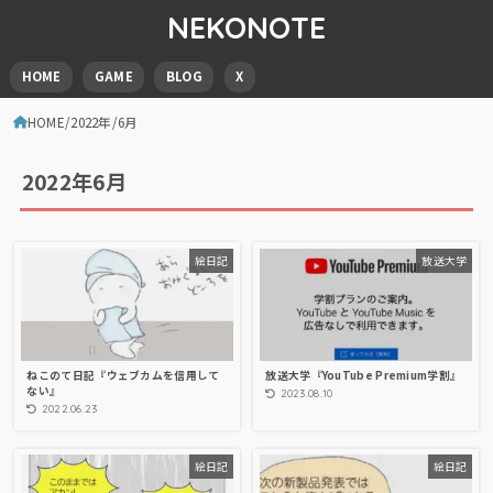
NEKONOTE
HOME
GAME
BLOG
X
HOME
2022年
6月
2022年6月
絵日記
放送大学
ねこのて日記『ウェブカムを信用して
放送大学『YouTube Premium学割』
ない』
2023.08.10
2022.06.23
絵日記
絵日記