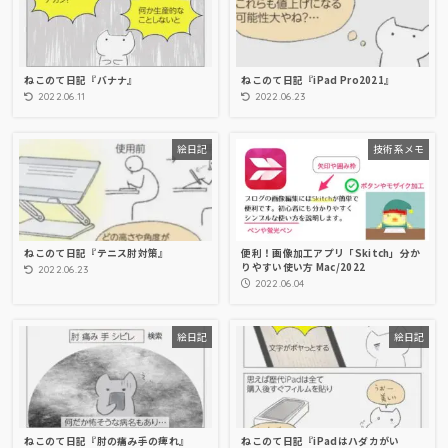
ねこのて日記『バナナ』
ねこのて日記『iPad Pro2021』
2022.06.11
2022.06.23
絵日記
技術系メモ
ねこのて日記『テニス肘対策』
便利！画像加工アプリ「Skitch」分か
りやすい使い方 Mac/2022
2022.06.23
2022.06.04
絵日記
絵日記
ねこのて日記『肘の痛み手の痺れ』
ねこのて日記『iPadはハダカがい